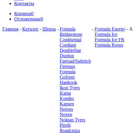
Контакты
Корзина
0
Отложенные
0
Главная
-
Каталог
-
Шины
-
Formula
-
Formula Energy
-
А
Bridgestone
Formula Ice
Continental
Formula Ice FR
Cordiant
Formula Rosso
DoubleStar
Dunlop
Farroad/Saferich
Firemax
Formula
Goform
Hankook
Ikon Tyres
Kama
Kumho
Kapsen
Nereus
Nexen
Nokian Tyres
Pirelli
Roadcruza