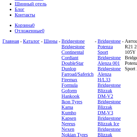
Шинный отель
Блог
Контакты
Корзина
0
Отложенные
0
Главная
-
Каталог
-
Шины
-
Bridgestone
-
Bridgestone
-
Авто
Bridgestone
Potenza
R21 2
Continental
Sport
105Y
Cordiant
Bridgestone
Bridg
DoubleStar
Alenza 001
Poten
Dunlop
Bridgestone
Sport
Farroad/Saferich
Alenza
Firemax
H/L33
Formula
Bridgestone
Goform
Blizzak
Hankook
DM-V2
Ikon Tyres
Bridgestone
Kama
Blizzak
Kumho
DM-V3
Kapsen
Bridgestone
Nereus
Blizzak Ice
Nexen
Bridgestone
Nokian Tyres
Blizzak