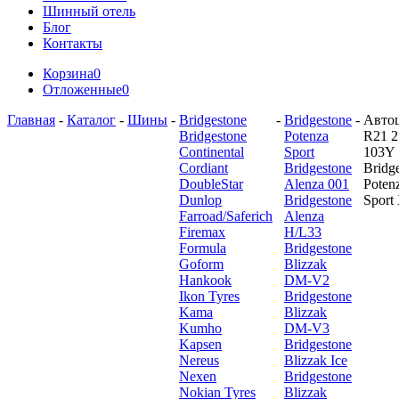
Шинный отель
Блог
Контакты
Корзина
0
Отложенные
0
Главная
-
Каталог
-
Шины
-
Bridgestone
-
Bridgestone
-
Авто
Bridgestone
Potenza
R21 2
Continental
Sport
103Y
Cordiant
Bridgestone
Bridg
DoubleStar
Alenza 001
Poten
Dunlop
Bridgestone
Sport
Farroad/Saferich
Alenza
Firemax
H/L33
Formula
Bridgestone
Goform
Blizzak
Hankook
DM-V2
Ikon Tyres
Bridgestone
Kama
Blizzak
Kumho
DM-V3
Kapsen
Bridgestone
Nereus
Blizzak Ice
Nexen
Bridgestone
Nokian Tyres
Blizzak