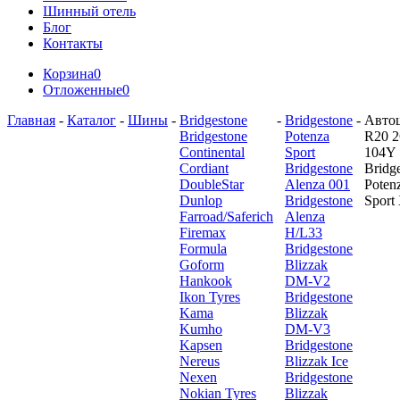
Шинный отель
Блог
Контакты
Корзина
0
Отложенные
0
Главная
-
Каталог
-
Шины
-
Bridgestone
-
Bridgestone
-
Авто
Bridgestone
Potenza
R20 2
Continental
Sport
104Y
Cordiant
Bridgestone
Bridg
DoubleStar
Alenza 001
Poten
Dunlop
Bridgestone
Sport
Farroad/Saferich
Alenza
Firemax
H/L33
Formula
Bridgestone
Goform
Blizzak
Hankook
DM-V2
Ikon Tyres
Bridgestone
Kama
Blizzak
Kumho
DM-V3
Kapsen
Bridgestone
Nereus
Blizzak Ice
Nexen
Bridgestone
Nokian Tyres
Blizzak