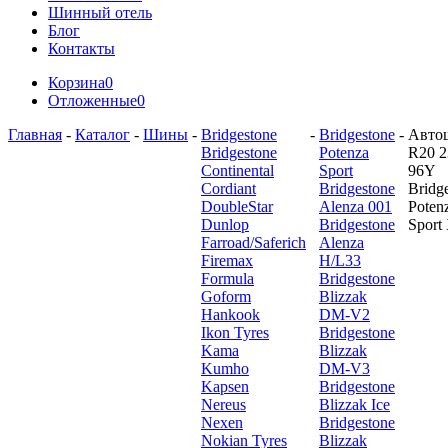
Шинный отель
Блог
Контакты
Корзина
0
Отложенные
0
Главная
-
Каталог
-
Шины
-
Bridgestone
-
Bridgestone
-
Авто
Bridgestone
Potenza
R20 2
Continental
Sport
96Y
Cordiant
Bridgestone
Bridg
DoubleStar
Alenza 001
Poten
Dunlop
Bridgestone
Sport
Farroad/Saferich
Alenza
Firemax
H/L33
Formula
Bridgestone
Goform
Blizzak
Hankook
DM-V2
Ikon Tyres
Bridgestone
Kama
Blizzak
Kumho
DM-V3
Kapsen
Bridgestone
Nereus
Blizzak Ice
Nexen
Bridgestone
Nokian Tyres
Blizzak