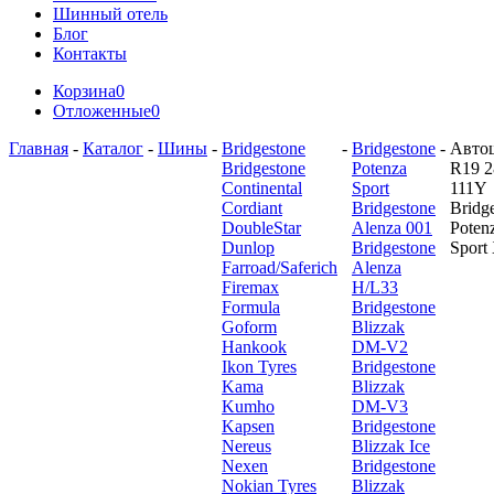
Шинный отель
Блог
Контакты
Корзина
0
Отложенные
0
Главная
-
Каталог
-
Шины
-
Bridgestone
-
Bridgestone
-
Авто
Bridgestone
Potenza
R19 2
Continental
Sport
111Y
Cordiant
Bridgestone
Bridg
DoubleStar
Alenza 001
Poten
Dunlop
Bridgestone
Sport
Farroad/Saferich
Alenza
Firemax
H/L33
Formula
Bridgestone
Goform
Blizzak
Hankook
DM-V2
Ikon Tyres
Bridgestone
Kama
Blizzak
Kumho
DM-V3
Kapsen
Bridgestone
Nereus
Blizzak Ice
Nexen
Bridgestone
Nokian Tyres
Blizzak