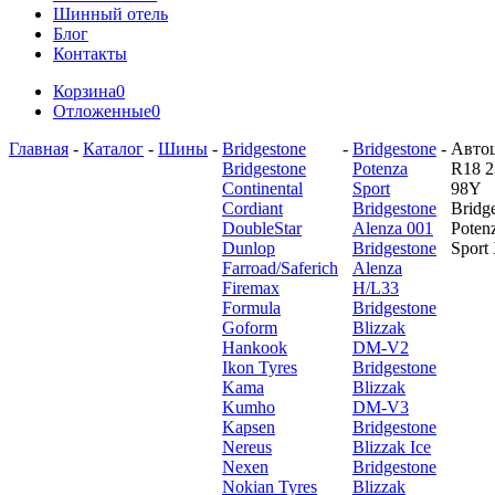
Шинный отель
Блог
Контакты
Корзина
0
Отложенные
0
Главная
-
Каталог
-
Шины
-
Bridgestone
-
Bridgestone
-
Авто
Bridgestone
Potenza
R18 2
Continental
Sport
98Y
Cordiant
Bridgestone
Bridg
DoubleStar
Alenza 001
Poten
Dunlop
Bridgestone
Sport
Farroad/Saferich
Alenza
Firemax
H/L33
Formula
Bridgestone
Goform
Blizzak
Hankook
DM-V2
Ikon Tyres
Bridgestone
Kama
Blizzak
Kumho
DM-V3
Kapsen
Bridgestone
Nereus
Blizzak Ice
Nexen
Bridgestone
Nokian Tyres
Blizzak