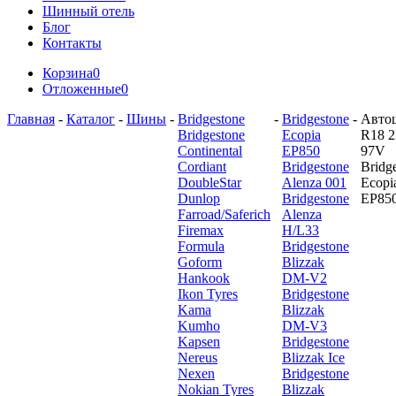
Шинный отель
Блог
Контакты
Корзина
0
Отложенные
0
Главная
-
Каталог
-
Шины
-
Bridgestone
-
Bridgestone
-
Авто
Bridgestone
Ecopia
R18 2
Continental
EP850
97V
Cordiant
Bridgestone
Bridg
DoubleStar
Alenza 001
Ecopi
Dunlop
Bridgestone
EP85
Farroad/Saferich
Alenza
Firemax
H/L33
Formula
Bridgestone
Goform
Blizzak
Hankook
DM-V2
Ikon Tyres
Bridgestone
Kama
Blizzak
Kumho
DM-V3
Kapsen
Bridgestone
Nereus
Blizzak Ice
Nexen
Bridgestone
Nokian Tyres
Blizzak