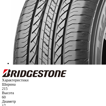
Характеристики
Ширина
215
Высота
60
Диаметр
17