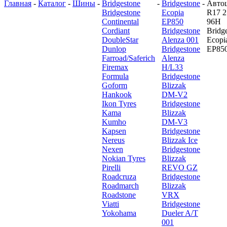
Главная
-
Каталог
-
Шины
-
Bridgestone
-
Bridgestone
-
Авто
Bridgestone
Ecopia
R17 2
Continental
EP850
96H
Cordiant
Bridgestone
Bridg
DoubleStar
Alenza 001
Ecopi
Dunlop
Bridgestone
EP85
Farroad/Saferich
Alenza
Firemax
H/L33
Formula
Bridgestone
Goform
Blizzak
Hankook
DM-V2
Ikon Tyres
Bridgestone
Kama
Blizzak
Kumho
DM-V3
Kapsen
Bridgestone
Nereus
Blizzak Ice
Nexen
Bridgestone
Nokian Tyres
Blizzak
Pirelli
REVO GZ
Roadcruza
Bridgestone
Roadmarch
Blizzak
Roadstone
VRX
Viatti
Bridgestone
Yokohama
Dueler A/T
001