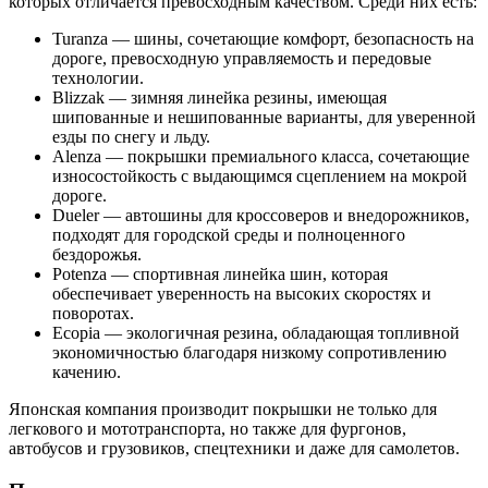
которых отличается превосходным качеством. Среди них есть:
Turanza — шины, сочетающие комфорт, безопасность на
дороге, превосходную управляемость и передовые
технологии.
Blizzak — зимняя линейка резины, имеющая
шипованные и нешипованные варианты, для уверенной
езды по снегу и льду.
Alenza — покрышки премиального класса, сочетающие
износостойкость с выдающимся сцеплением на мокрой
дороге.
Dueler — автошины для кроссоверов и внедорожников,
подходят для городской среды и полноценного
бездорожья.
Potenza — спортивная линейка шин, которая
обеспечивает уверенность на высоких скоростях и
поворотах.
Ecopia — экологичная резина, обладающая топливной
экономичностью благодаря низкому сопротивлению
качению.
Японская компания производит покрышки не только для
легкового и мототранспорта, но также для фургонов,
автобусов и грузовиков, спецтехники и даже для самолетов.