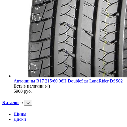
Автошины R17 215/60 96H DoubleStar LandRider DSS02
Есть в наличии (4)
5900
руб.
Каталог
Шины
Диски