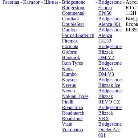
Главная
-
Каталог
-
Шины
-
Bridgestone
-
Bridgestone
-
Авто
Bridgestone
Ecopia
R15 2
Continental
EP850
112H
Cordiant
Bridgestone
Bridg
DoubleStar
Alenza 001
Ecopi
Dunlop
Bridgestone
EP85
Farroad/Saferich
Alenza
Firemax
H/L33
Formula
Bridgestone
Goform
Blizzak
Hankook
DM-V2
Ikon Tyres
Bridgestone
Kama
Blizzak
Kumho
DM-V3
Kapsen
Bridgestone
Nereus
Blizzak Ice
Nexen
Bridgestone
Nokian Tyres
Blizzak
Pirelli
REVO GZ
Roadcruza
Bridgestone
Roadmarch
Blizzak
Roadstone
VRX
Viatti
Bridgestone
Yokohama
Dueler A/T
001