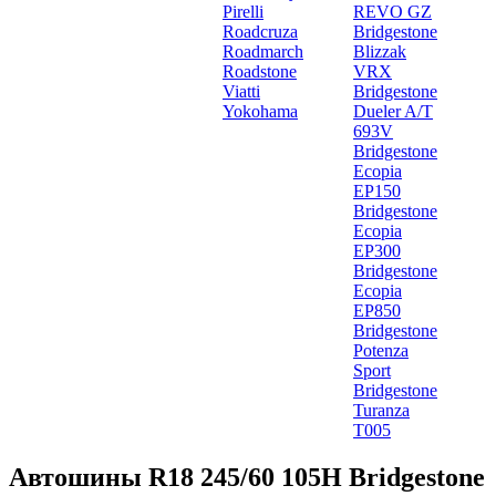
Pirelli
REVO GZ
Roadcruza
Bridgestone
Roadmarch
Blizzak
Roadstone
VRX
Viatti
Bridgestone
Yokohama
Dueler A/T
693V
Bridgestone
Ecopia
EP150
Bridgestone
Ecopia
EP300
Bridgestone
Ecopia
EP850
Bridgestone
Potenza
Sport
Bridgestone
Turanza
T005
Автошины R18 245/60 105H Bridgestone