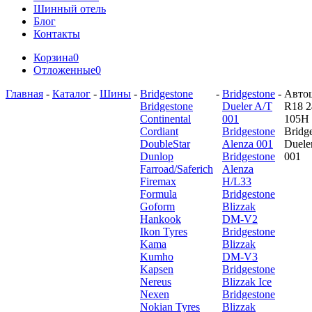
Шинный отель
Блог
Контакты
Корзина
0
Отложенные
0
Главная
-
Каталог
-
Шины
-
Bridgestone
-
Bridgestone
-
Авто
Bridgestone
Dueler A/T
R18 2
Continental
001
105H
Cordiant
Bridgestone
Bridg
DoubleStar
Alenza 001
Duele
Dunlop
Bridgestone
001
Farroad/Saferich
Alenza
Firemax
H/L33
Formula
Bridgestone
Goform
Blizzak
Hankook
DM-V2
Ikon Tyres
Bridgestone
Kama
Blizzak
Kumho
DM-V3
Kapsen
Bridgestone
Nereus
Blizzak Ice
Nexen
Bridgestone
Nokian Tyres
Blizzak