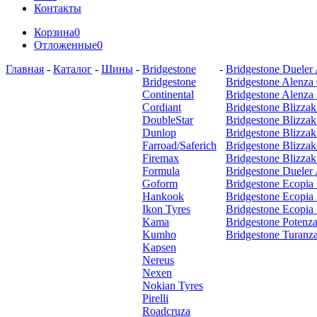
Контакты
Корзина
0
Отложенные
0
Главная
-
Каталог
-
Шины
-
Bridgestone
-
Bridgestone Dueler
Bridgestone
Bridgestone Alenza
Continental
Bridgestone Alenza
Cordiant
Bridgestone Blizz
DoubleStar
Bridgestone Blizz
Dunlop
Bridgestone Blizzak
Farroad/Saferich
Bridgestone Blizz
Firemax
Bridgestone Blizz
Formula
Bridgestone Dueler
Goform
Bridgestone Ecopia
Hankook
Bridgestone Ecopia
Ikon Tyres
Bridgestone Ecopia
Kama
Bridgestone Potenza
Kumho
Bridgestone Turanz
Kapsen
Nereus
Nexen
Nokian Tyres
Pirelli
Roadcruza