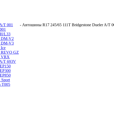
 A/T 001
-
Автошины R17 245/65 111T Bridgestone Dueler A/T 
 001
 H/L33
ak DM-V2
ak DM-V3
 Ice
ak REVO GZ
ak VRX
 A/T 693V
 EP150
 EP300
 EP850
 Sport
a T005