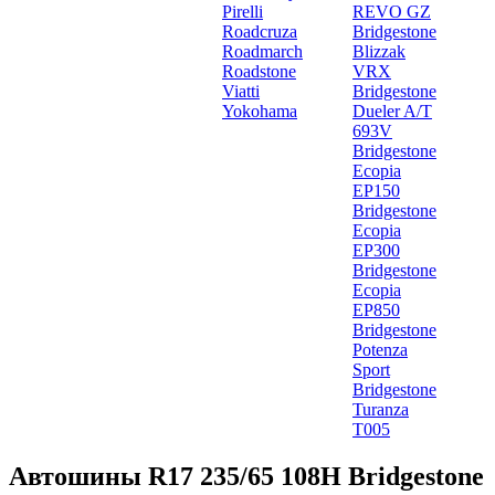
Pirelli
REVO GZ
Roadcruza
Bridgestone
Roadmarch
Blizzak
Roadstone
VRX
Viatti
Bridgestone
Yokohama
Dueler A/T
693V
Bridgestone
Ecopia
EP150
Bridgestone
Ecopia
EP300
Bridgestone
Ecopia
EP850
Bridgestone
Potenza
Sport
Bridgestone
Turanza
T005
Автошины R17 235/65 108H Bridgestone