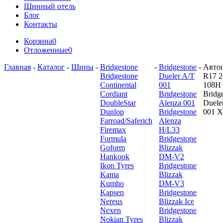
Шинный отель
Блог
Контакты
Корзина
0
Отложенные
0
Главная
-
Каталог
-
Шины
-
Bridgestone
-
Bridgestone
-
Авто
Bridgestone
Dueler A/T
R17 2
Continental
001
108H
Cordiant
Bridgestone
Bridg
DoubleStar
Alenza 001
Duele
Dunlop
Bridgestone
001 
Farroad/Saferich
Alenza
Firemax
H/L33
Formula
Bridgestone
Goform
Blizzak
Hankook
DM-V2
Ikon Tyres
Bridgestone
Kama
Blizzak
Kumho
DM-V3
Kapsen
Bridgestone
Nereus
Blizzak Ice
Nexen
Bridgestone
Nokian Tyres
Blizzak