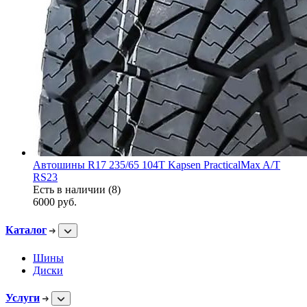
Автошины R17 235/65 104T Kapsen PracticalMax A/T
RS23
Есть в наличии (8)
6000
руб.
Каталог
Шины
Диски
Услуги