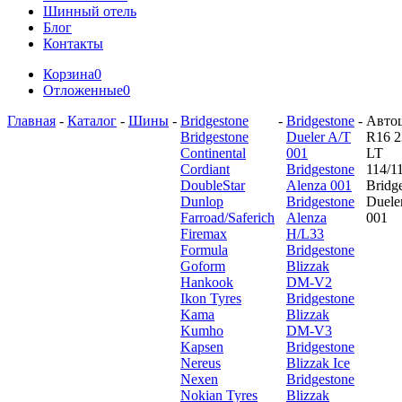
Шинный отель
Блог
Контакты
Корзина
0
Отложенные
0
Главная
-
Каталог
-
Шины
-
Bridgestone
-
Bridgestone
-
Авто
Bridgestone
Dueler A/T
R16 2
Continental
001
LT
Cordiant
Bridgestone
114/1
DoubleStar
Alenza 001
Bridg
Dunlop
Bridgestone
Duele
Farroad/Saferich
Alenza
001
Firemax
H/L33
Formula
Bridgestone
Goform
Blizzak
Hankook
DM-V2
Ikon Tyres
Bridgestone
Kama
Blizzak
Kumho
DM-V3
Kapsen
Bridgestone
Nereus
Blizzak Ice
Nexen
Bridgestone
Nokian Tyres
Blizzak