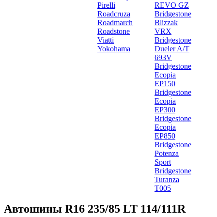
Pirelli
REVO GZ
Roadcruza
Bridgestone
Roadmarch
Blizzak
Roadstone
VRX
Viatti
Bridgestone
Yokohama
Dueler A/T
693V
Bridgestone
Ecopia
EP150
Bridgestone
Ecopia
EP300
Bridgestone
Ecopia
EP850
Bridgestone
Potenza
Sport
Bridgestone
Turanza
T005
Автошины R16 235/85 LT 114/111R