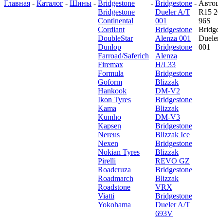
Главная
-
Каталог
-
Шины
-
Bridgestone
-
Bridgestone
-
Авто
Bridgestone
Dueler A/T
R15 2
Continental
001
96S
Cordiant
Bridgestone
Bridg
DoubleStar
Alenza 001
Duele
Dunlop
Bridgestone
001
Farroad/Saferich
Alenza
Firemax
H/L33
Formula
Bridgestone
Goform
Blizzak
Hankook
DM-V2
Ikon Tyres
Bridgestone
Kama
Blizzak
Kumho
DM-V3
Kapsen
Bridgestone
Nereus
Blizzak Ice
Nexen
Bridgestone
Nokian Tyres
Blizzak
Pirelli
REVO GZ
Roadcruza
Bridgestone
Roadmarch
Blizzak
Roadstone
VRX
Viatti
Bridgestone
Yokohama
Dueler A/T
693V