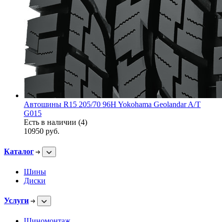
Автошины R15 205/70 96H Yokohama Geolandar A/T
G015
Есть в наличии (4)
10950
руб.
Каталог
Шины
Диски
Услуги
Шиномонтаж