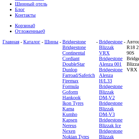
Шинный отель
Блог
Контакты
Корзина
0
Отложенные
0
Главная
-
Каталог
-
Шины
-
Bridgestone
-
Bridgestone
-
Авто
Bridgestone
Blizzak
R18 2
Continental
VRX
90S
Cordiant
Bridgestone
Bridg
DoubleStar
Alenza 001
Blizz
Dunlop
Bridgestone
VRX
Farroad/Saferich
Alenza
Firemax
H/L33
Formula
Bridgestone
Goform
Blizzak
Hankook
DM-V2
Ikon Tyres
Bridgestone
Kama
Blizzak
Kumho
DM-V3
Kapsen
Bridgestone
Nereus
Blizzak Ice
Nexen
Bridgestone
Nokian Tyres
Blizzak