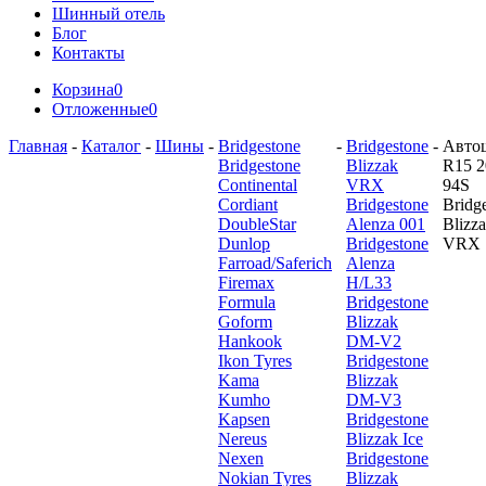
Шинный отель
Блог
Контакты
Корзина
0
Отложенные
0
Главная
-
Каталог
-
Шины
-
Bridgestone
-
Bridgestone
-
Авто
Bridgestone
Blizzak
R15 2
Continental
VRX
94S
Cordiant
Bridgestone
Bridg
DoubleStar
Alenza 001
Blizz
Dunlop
Bridgestone
VRX
Farroad/Saferich
Alenza
Firemax
H/L33
Formula
Bridgestone
Goform
Blizzak
Hankook
DM-V2
Ikon Tyres
Bridgestone
Kama
Blizzak
Kumho
DM-V3
Kapsen
Bridgestone
Nereus
Blizzak Ice
Nexen
Bridgestone
Nokian Tyres
Blizzak