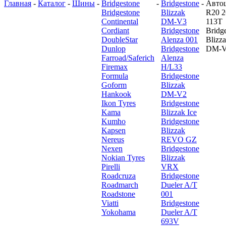
Главная
-
Каталог
-
Шины
-
Bridgestone
-
Bridgestone
-
Авто
Bridgestone
Blizzak
R20 2
Continental
DM-V3
113T
Cordiant
Bridgestone
Bridg
DoubleStar
Alenza 001
Blizz
Dunlop
Bridgestone
DM-
Farroad/Saferich
Alenza
Firemax
H/L33
Formula
Bridgestone
Goform
Blizzak
Hankook
DM-V2
Ikon Tyres
Bridgestone
Kama
Blizzak Ice
Kumho
Bridgestone
Kapsen
Blizzak
Nereus
REVO GZ
Nexen
Bridgestone
Nokian Tyres
Blizzak
Pirelli
VRX
Roadcruza
Bridgestone
Roadmarch
Dueler A/T
Roadstone
001
Viatti
Bridgestone
Yokohama
Dueler A/T
693V