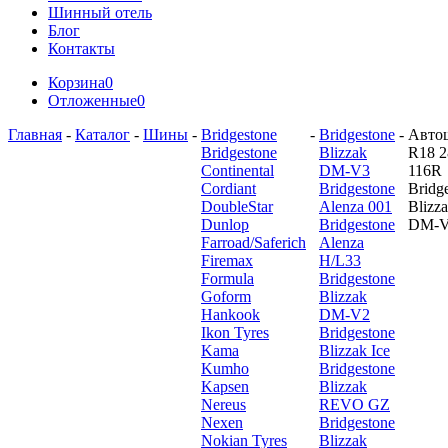
Шинный отель
Блог
Контакты
Корзина
0
Отложенные
0
Главная
-
Каталог
-
Шины
-
Bridgestone
-
Bridgestone
-
Авто
Bridgestone
Blizzak
R18 2
Continental
DM-V3
116R
Cordiant
Bridgestone
Bridg
DoubleStar
Alenza 001
Blizz
Dunlop
Bridgestone
DM-
Farroad/Saferich
Alenza
Firemax
H/L33
Formula
Bridgestone
Goform
Blizzak
Hankook
DM-V2
Ikon Tyres
Bridgestone
Kama
Blizzak Ice
Kumho
Bridgestone
Kapsen
Blizzak
Nereus
REVO GZ
Nexen
Bridgestone
Nokian Tyres
Blizzak