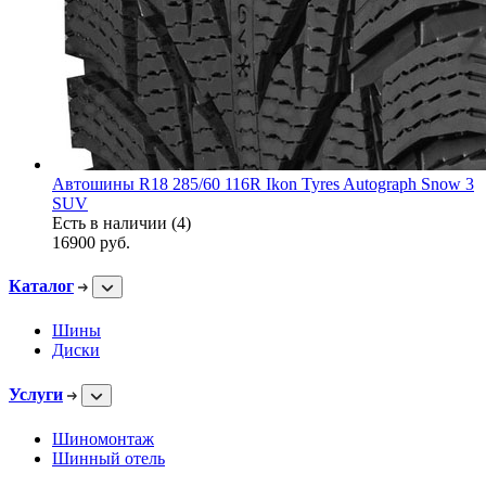
Автошины R18 285/60 116R Ikon Tyres Autograph Snow 3
SUV
Есть в наличии (4)
16900
руб.
Каталог
Шины
Диски
Услуги
Шиномонтаж
Шинный отель