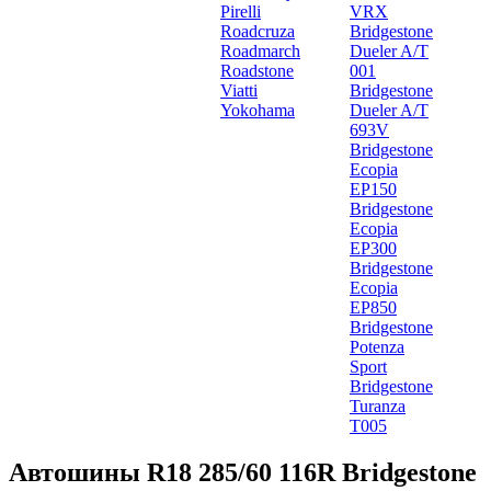
Pirelli
VRX
Roadcruza
Bridgestone
Roadmarch
Dueler A/T
Roadstone
001
Viatti
Bridgestone
Yokohama
Dueler A/T
693V
Bridgestone
Ecopia
EP150
Bridgestone
Ecopia
EP300
Bridgestone
Ecopia
EP850
Bridgestone
Potenza
Sport
Bridgestone
Turanza
T005
Автошины R18 285/60 116R Bridgestone