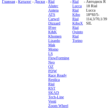
Главная
-
Каталог
-
Диски
-
Rial
-
Rial
-
Автодиск R
Alutec
Lucca
18 Rial
Antera
Rial
Lucca
ATS
Kibo
18*8J/5-
Carwel
Rial
114,3/70,1/39
Dizzard
KiboX
SIL
IFree
Rial
K&K
Quinto
Khomen
Rial
Lizardo
Torino
Mak
Momo
LS
FlowForming
Neo
OZ
PDW
Race Ready
Replica
Rial
RST
SKAD
Tech-Line
Venti
Zoom Wheel