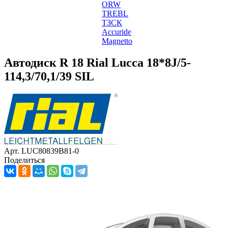
ORW
TREBL
ТЗСК
Accuride
Magnetto
Автодиск R 18 Rial Lucca 18*8J/5-
114,3/70,1/39 SIL
Арт. LUC80839B81-0
Поделиться