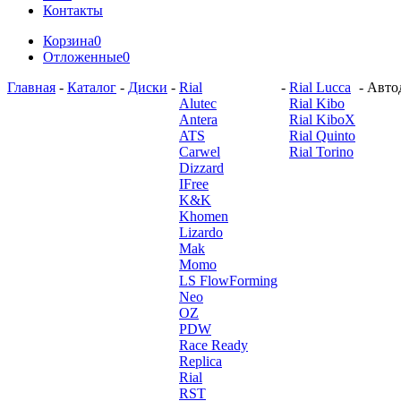
Контакты
Корзина
0
Отложенные
0
Главная
-
Каталог
-
Диски
-
Rial
-
Rial Lucca
-
Автод
Alutec
Rial Kibo
Antera
Rial KiboX
ATS
Rial Quinto
Carwel
Rial Torino
Dizzard
IFree
K&K
Khomen
Lizardo
Mak
Momo
LS FlowForming
Neo
OZ
PDW
Race Ready
Replica
Rial
RST