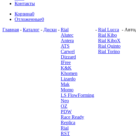
Контакты
Корзина
0
Отложенные
0
Главная
-
Каталог
-
Диски
-
Rial
-
Rial Lucca
-
Автод
Alutec
Rial Kibo
Antera
Rial KiboX
ATS
Rial Quinto
Carwel
Rial Torino
Dizzard
IFree
K&K
Khomen
Lizardo
Mak
Momo
LS FlowForming
Neo
OZ
PDW
Race Ready
Replica
Rial
RST