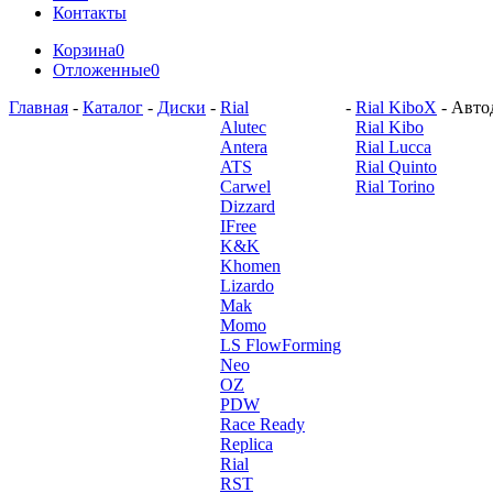
Контакты
Корзина
0
Отложенные
0
Главная
-
Каталог
-
Диски
-
Rial
-
Rial KiboX
-
Автод
Alutec
Rial Kibo
Antera
Rial Lucca
ATS
Rial Quinto
Carwel
Rial Torino
Dizzard
IFree
K&K
Khomen
Lizardo
Mak
Momo
LS FlowForming
Neo
OZ
PDW
Race Ready
Replica
Rial
RST