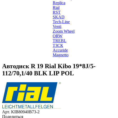
Replica
Rial
RST
SKAD
Tech-Line
Venti
Zoom Wheel
ORW
TREBL
ТЗСК
Accuride
Magnetto
Автодиск R 19 Rial Kibo 19*8J/5-
112/70,1/40 BLK LIP POL
Арт. KIB80940B73-2
Поделиться