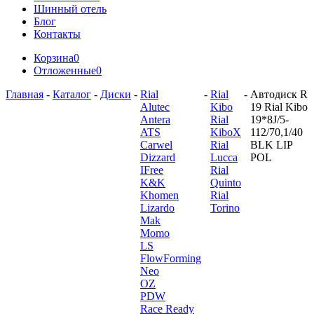
Шинный отель
Блог
Контакты
Корзина
0
Отложенные
0
Главная
-
Каталог
-
Диски
-
Rial
-
Rial
-
Автодиск R
Alutec
Kibo
19 Rial Kibo
Antera
Rial
19*8J/5-
ATS
KiboX
112/70,1/40
Carwel
Rial
BLK LIP
Dizzard
Lucca
POL
IFree
Rial
K&K
Quinto
Khomen
Rial
Lizardo
Torino
Mak
Momo
LS
FlowForming
Neo
OZ
PDW
Race Ready