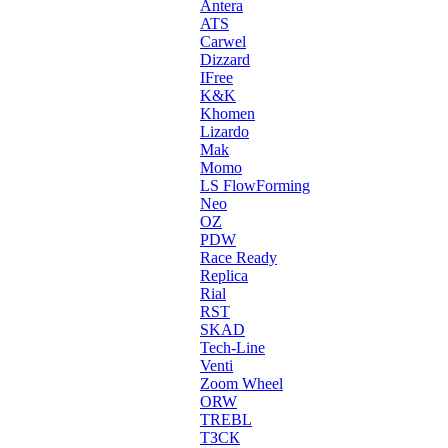
Antera
ATS
Carwel
Dizzard
IFree
K&K
Khomen
Lizardo
Mak
Momo
LS FlowForming
Neo
OZ
PDW
Race Ready
Replica
Rial
RST
SKAD
Tech-Line
Venti
Zoom Wheel
ORW
TREBL
ТЗСК