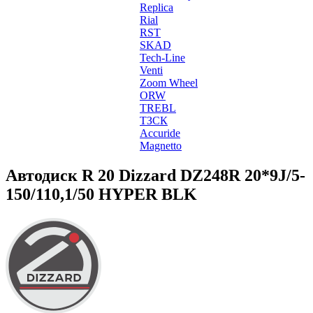
Replica
Rial
RST
SKAD
Tech-Line
Venti
Zoom Wheel
ORW
TREBL
ТЗСК
Accuride
Magnetto
Автодиск R 20 Dizzard DZ248R 20*9J/5-
150/110,1/50 HYPER BLK