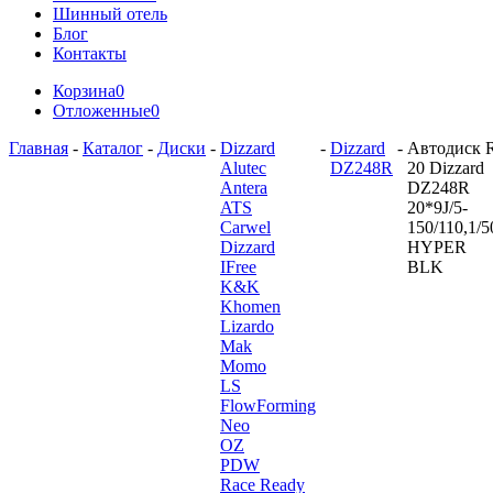
Шинный отель
Блог
Контакты
Корзина
0
Отложенные
0
Главная
-
Каталог
-
Диски
-
Dizzard
-
Dizzard
-
Автодиск 
Alutec
DZ248R
20 Dizzard
Antera
DZ248R
ATS
20*9J/5-
Carwel
150/110,1/5
Dizzard
HYPER
IFree
BLK
K&K
Khomen
Lizardo
Mak
Momo
LS
FlowForming
Neo
OZ
PDW
Race Ready