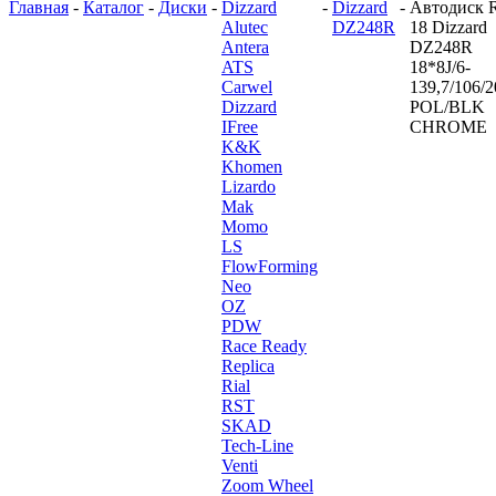
Главная
-
Каталог
-
Диски
-
Dizzard
-
Dizzard
-
Автодиск 
Alutec
DZ248R
18 Dizzard
Antera
DZ248R
ATS
18*8J/6-
Carwel
139,7/106/2
Dizzard
POL/BLK
IFree
CHROME
K&K
Khomen
Lizardo
Mak
Momo
LS
FlowForming
Neo
OZ
PDW
Race Ready
Replica
Rial
RST
SKAD
Tech-Line
Venti
Zoom Wheel