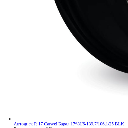
Автодиск R 17 Carwel Барал 17*8J/6-139,7/106,1/25 BLK