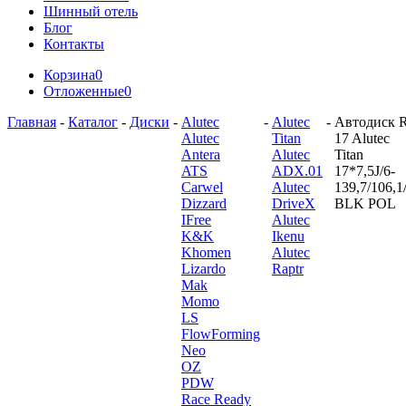
Шинный отель
Блог
Контакты
Корзина
0
Отложенные
0
Главная
-
Каталог
-
Диски
-
Alutec
-
Alutec
-
Автодиск 
Alutec
Titan
17 Alutec
Antera
Alutec
Titan
ATS
ADX.01
17*7,5J/6-
Carwel
Alutec
139,7/106,1
Dizzard
DriveX
BLK POL
IFree
Alutec
K&K
Ikenu
Khomen
Alutec
Lizardo
Raptr
Mak
Momo
LS
FlowForming
Neo
OZ
PDW
Race Ready