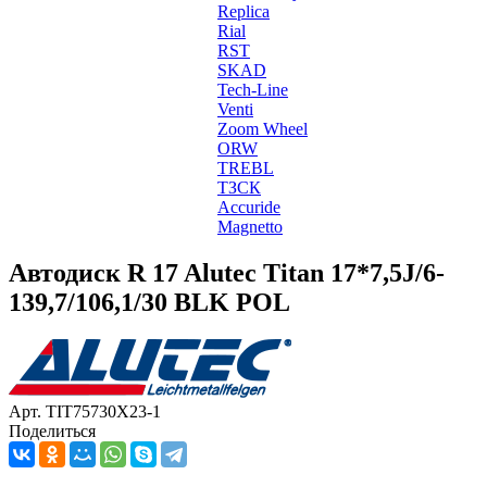
Replica
Rial
RST
SKAD
Tech-Line
Venti
Zoom Wheel
ORW
TREBL
ТЗСК
Accuride
Magnetto
Автодиск R 17 Alutec Titan 17*7,5J/6-
139,7/106,1/30 BLK POL
Арт. TIT75730X23-1
Поделиться