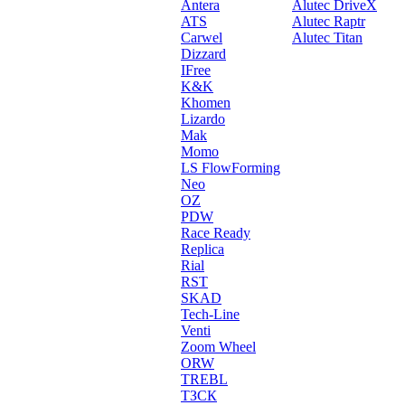
Antera
Alutec DriveX
ATS
Alutec Raptr
Carwel
Alutec Titan
Dizzard
IFree
K&K
Khomen
Lizardo
Mak
Momo
LS FlowForming
Neo
OZ
PDW
Race Ready
Replica
Rial
RST
SKAD
Tech-Line
Venti
Zoom Wheel
ORW
TREBL
ТЗСК