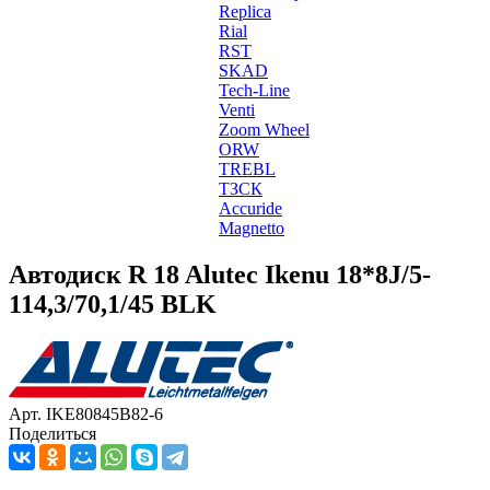
Replica
Rial
RST
SKAD
Tech-Line
Venti
Zoom Wheel
ORW
TREBL
ТЗСК
Accuride
Magnetto
Автодиск R 18 Alutec Ikenu 18*8J/5-
114,3/70,1/45 BLK
Арт. IKE80845B82-6
Поделиться