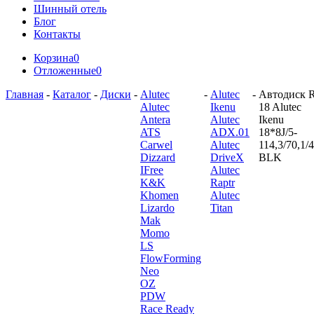
Шинный отель
Блог
Контакты
Корзина
0
Отложенные
0
Главная
-
Каталог
-
Диски
-
Alutec
-
Alutec
-
Автодиск 
Alutec
Ikenu
18 Alutec
Antera
Alutec
Ikenu
ATS
ADX.01
18*8J/5-
Carwel
Alutec
114,3/70,1/
Dizzard
DriveX
BLK
IFree
Alutec
K&K
Raptr
Khomen
Alutec
Lizardo
Titan
Mak
Momo
LS
FlowForming
Neo
OZ
PDW
Race Ready