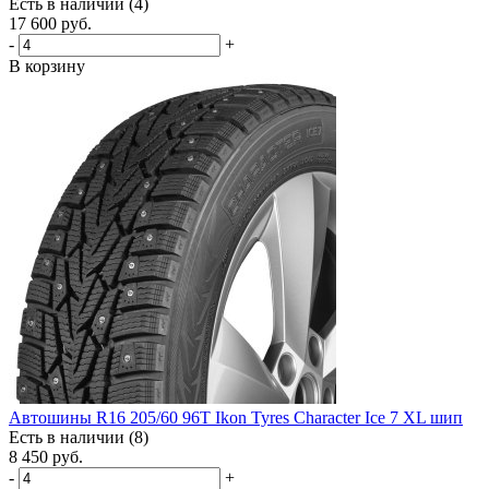
Есть в наличии (4)
17 600
руб.
-
+
В корзину
Автошины R16 205/60 96T Ikon Tyres Character Ice 7 XL шип
Есть в наличии (8)
8 450
руб.
-
+