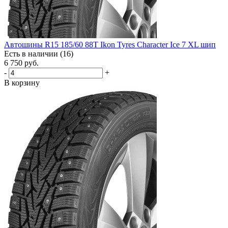
Автошины R15 185/60 88T Ikon Tyres Character Ice 7 XL шип
Есть в наличии (16)
6 750
руб.
-
+
В корзину