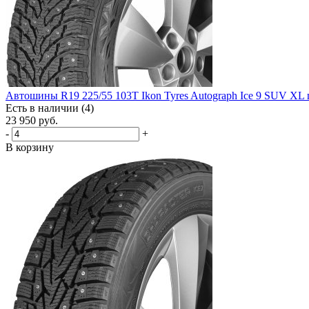
Автошины R19 225/55 103T Ikon Tyres Autograph Ice 9 SUV XL
Есть в наличии (4)
23 950
руб.
-
+
В корзину