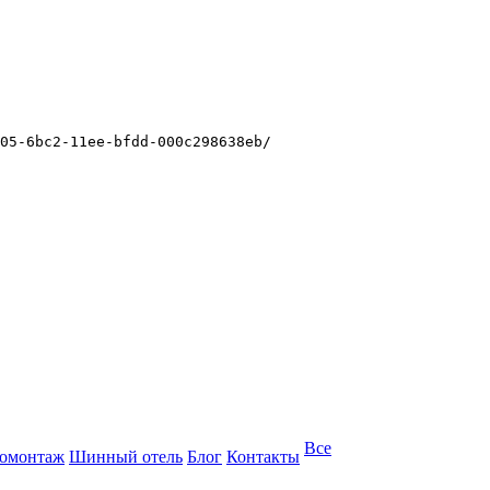
05-6bc2-11ee-bfdd-000c298638eb/
Все
омонтаж
Шинный отель
Блог
Контакты