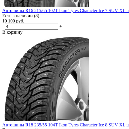
Автошины R16 215/65 102T Ikon Tyres Character Ice 7 SUV XL 
Есть в наличии (8)
10 100
руб.
-
+
В корзину
Автошины R18 235/55 104T Ikon Tyres Character Ice 8 SUV XL 