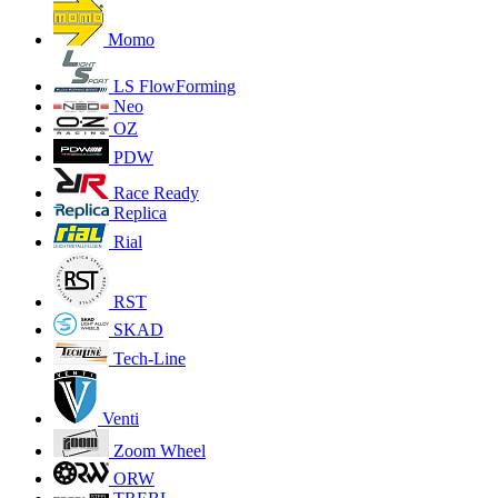
Momo
LS FlowForming
Neo
OZ
PDW
Race Ready
Replica
Rial
RST
SKAD
Tech-Line
Venti
Zoom Wheel
ORW