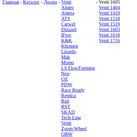
Главная
-
Каталог
-
Диски
-
Venti
-
Venti 1605
Alutec
Venti 1404
Antera
Venti 1419
ATS
Venti 1518
Carwel
Venti 1519
Dizzard
Venti 1603
IFree
Venti 1618
K&K
Venti 1716
Khomen
Lizardo
Mak
Momo
LS FlowForming
Neo
OZ
PDW
Race Ready
Replica
Rial
RST
SKAD
Tech-Line
Venti
Zoom Wheel
ORW