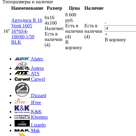
Типоразмеры и наличие
Наименование
Размер
Цена
Наличие
8 600
6x16
Автодиск R 16
руб.
-
4x100
Venti 1605
Есть в
Есть в
Наличие:
16''
16*6J/4-
наличии
наличии
Есть в
+
100/60,1/50
(4)
(4)
наличии
В корзину
BLK
В
(4)
корзину
Alutec
Antera
ATS
Carwel
Dizzard
IFree
K&K
Khomen
Lizardo
Mak