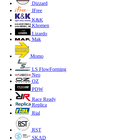
Dizzard
IFree
K&K
Khomen
Lizardo
Mak
Momo
LS FlowForming
Neo
OZ
PDW
Race Ready
Replica
Rial
RST
SKAD