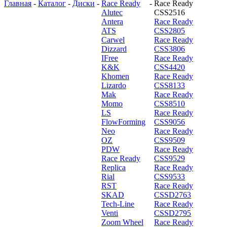
Главная
-
Каталог
-
Диски
-
Race Ready
-
Race Ready
Alutec
CSS2516
Antera
Race Ready
ATS
CSS2805
Carwel
Race Ready
Dizzard
CSS3806
IFree
Race Ready
K&K
CSS4420
Khomen
Race Ready
Lizardo
CSS8133
Mak
Race Ready
Momo
CSS8510
LS
Race Ready
FlowForming
CSS9056
Neo
Race Ready
OZ
CSS9509
PDW
Race Ready
Race Ready
CSS9529
Replica
Race Ready
Rial
CSS9533
RST
Race Ready
SKAD
CSSD2763
Tech-Line
Race Ready
Venti
CSSD2795
Zoom Wheel
Race Ready