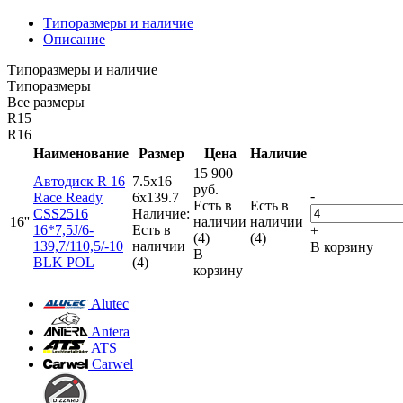
Типоразмеры и наличие
Описание
Типоразмеры и наличие
Типоразмеры
Все размеры
R15
R16
Наименование
Размер
Цена
Наличие
15 900
Автодиск R 16
7.5x16
руб.
-
Race Ready
6x139.7
Есть в
Есть в
CSS2516
Наличие:
16''
наличии
наличии
16*7,5J/6-
Есть в
+
(4)
(4)
139,7/110,5/-10
наличии
В корзину
В
BLK POL
(4)
корзину
Alutec
Antera
ATS
Carwel