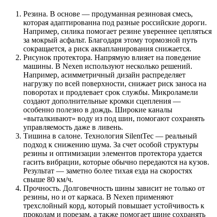
Резина. В основе — продуманная резиновая смесь,
которая адаптированна под разные российские дороги.
Например, силика помогает резине увереннее цепляться
за мокрый асфальт. Благодаря этому тормозной путь
сокращается, а риск аквапланирования снижается.
Рисунок протектора. Напрямую влияет на поведение
машины. В Nexen используют несколько решений.
Например, асимметричный дизайн распределяет
нагрузку по всей поверхности, снижает риск заноса на
поворотах и продлевает срок службы. Микроламели
создают дополнительные кромки сцепления —
особенно полезно в дождь. Широкие каналы
«выталкивают» воду из под шин, помогают сохранять
управляемость даже в ливень.
Тишина в салоне. Технология SilentTec — реальный
подход к снижению шума. За счет особой структуры
резины и оптимизации элементов протектора удается
гасить вибрации, которые обычно передаются на кузов.
Результат — заметно более тихая езда на скоростях
свыше 80 км/ч.
Прочность. Долговечность шины зависит не только от
резины, но и от каркаса. В Nexen применяют
трехслойный корд, который повышает устойчивость к
проколам и порезам, а также помогает шине сохранять