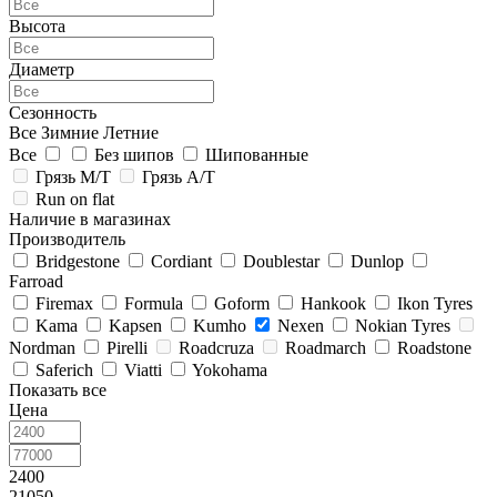
Высота
Диаметр
Сезонность
Все
Зимние
Летние
Все
Без шипов
Шипованные
Грязь M/T
Грязь A/T
Run on flat
Наличие в магазинах
Производитель
Bridgestone
Cordiant
Doublestar
Dunlop
Farroad
Firemax
Formula
Goform
Hankook
Ikon Tyres
Kama
Kapsen
Kumho
Nexen
Nokian Tyres
Nordman
Pirelli
Roadcruza
Roadmarch
Roadstone
Saferich
Viatti
Yokohama
Показать все
Цена
2400
21050