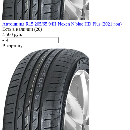
Автошины R15 205/65 94H Nexen N'blue HD Plus (2021 год)
Есть в наличии (20)
4 500
руб.
-
+
В корзину