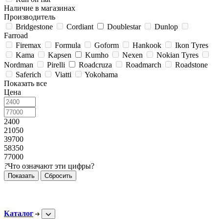
Наличие в магазинах
Производитель
Bridgestone
Cordiant
Doublestar
Dunlop
Farroad
Firemax
Formula
Goform
Hankook
Ikon Tyres
Kama
Kapsen
Kumho
Nexen
Nokian Tyres
Nordman
Pirelli
Roadcruza
Roadmarch
Roadstone
Saferich
Viatti
Yokohama
Показать все
Цена
2400
21050
39700
58350
77000
?
Что означают эти цифры?
Сбросить
Каталог