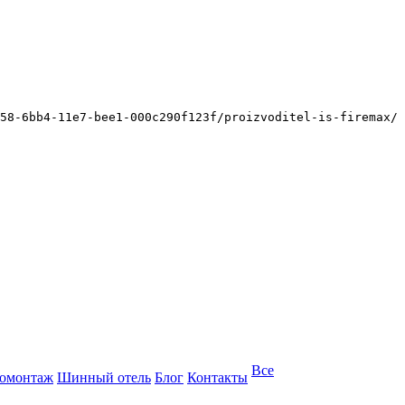
58-6bb4-11e7-bee1-000c290f123f/proizvoditel-is-firemax/
Все
омонтаж
Шинный отель
Блог
Контакты