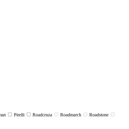
man
Pirelli
Roadcruza
Roadmarch
Roadstone