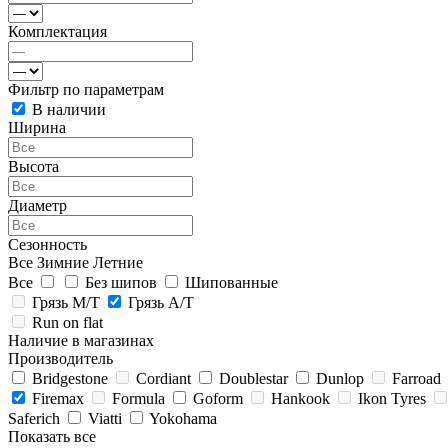
Комплектация
Фильтр по параметрам
В наличии
Ширина
Высота
Диаметр
Сезонность
Все
Зимние
Летние
Все
Без шипов
Шипованные
Грязь M/T
Грязь A/T
Run on flat
Наличие в магазинах
Производитель
Bridgestone
Cordiant
Doublestar
Dunlop
Farroad
Firemax
Formula
Goform
Hankook
Ikon Tyres
Saferich
Viatti
Yokohama
Показать все