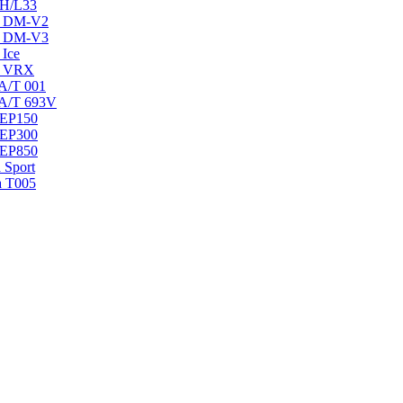
 H/L33
ak DM-V2
ak DM-V3
 Ice
ak VRX
 A/T 001
 A/T 693V
 EP150
 EP300
 EP850
 Sport
a T005