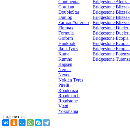
Continental
Bridgestone Alenza
Cordiant
Bridgestone Blizz
DoubleStar
Bridgestone Blizz
Dunlop
Bridgestone Blizzak
Farroad/Saferich
Bridgestone Blizz
Firemax
Bridgestone Dueler
Formula
Bridgestone Dueler
Goform
Bridgestone Ecopia
Hankook
Bridgestone Ecopia
Ikon Tyres
Bridgestone Ecopia
Kama
Bridgestone Potenza
Kumho
Bridgestone Turanz
Kapsen
Nereus
Nexen
Nokian Tyres
Pirelli
Roadcruza
Roadmarch
Roadstone
Viatti
Yokohama
Поделиться